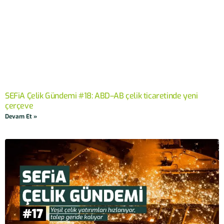
SEFiA Çelik Gündemi #18: ABD–AB çelik ticaretinde yeni
çerçeve
Devam Et »