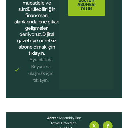
BÜLTEN
mücadele ve
ABONESİ
sürdürülebilirliğin
OLUN
finansmanı
alanlarında öne çıkan
gelişmeleri
derliyoruz.Dijital
gazeteye ücretsiz
abone olmak için
tıklayın.
Aydınlatma
Beyanı’na
ulaşmak için
tıklayın.
Adres
: Assembly One
Tower Oran Mah.