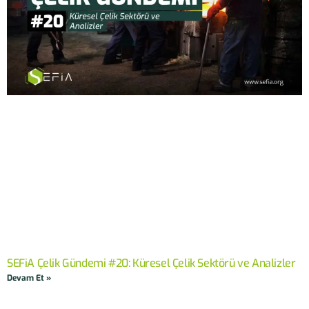
SEFiA Çelik Gündemi #20: Küresel Çelik Sektörü ve Analizler
Devam Et »