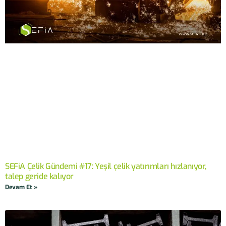
SEFiA Çelik Gündemi #17: Yeşil çelik yatırımları hızlanıyor,
talep geride kalıyor
Devam Et »