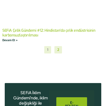
SEFiA Çelik Gündemi #12: Hindistan’da çelik endüstrisinin
karbonsuzlaştırılması
Devam Et »
1
2
SEFiA İklim
Gündemi’nde, iklim
E-
değişikliği ile