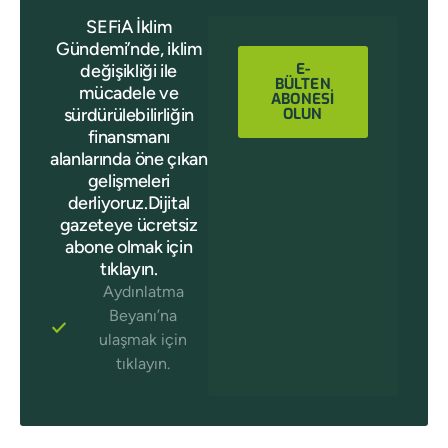
SEFiA İklim
Gündemi’nde, iklim
E-
değişikliği ile
BÜLTEN
mücadele ve
ABONESİ
sürdürülebilirliğin
OLUN
finansmanı
alanlarında öne çıkan
gelişmeleri
derliyoruz.Dijital
gazeteye ücretsiz
abone olmak için
tıklayın.
Aydınlatma
Beyanı’na
ulaşmak için
tıklayın.