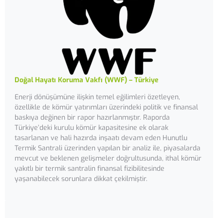
Doğal Hayatı Koruma Vakfı (WWF) – Türkiye
Enerji dönüşümüne ilişkin temel eğilimleri özetleyen,
özellikle de kömür yatırımları üzerindeki politik ve finansal
baskıya değinen bir rapor hazırlanmıştır. Raporda
Türkiye’deki kurulu kömür kapasitesine ek olarak
tasarlanan ve hali hazırda inşaatı devam eden Hunutlu
Termik Santrali üzerinden yapılan bir analiz ile, piyasalarda
mevcut ve beklenen gelişmeler doğrultusunda, ithal kömür
yakıtlı bir termik santralin finansal fizibilitesinde
yaşanabilecek sorunlara dikkat çekilmiştir.