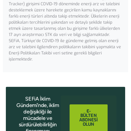
Tracker) girişimi COVID-19 döneminde enerji arz ve talebini
desteklemek üzere harekete geçirilen kamu kaynaklarını
farklı enerji türleri altında takip etmektedir. Ülkelerin enerji
politikaları tercihlerini yakından ve detaylı şekilde takip
etmek üzere tasarlanmış olan bu girişime farklı ülkelerden
17 ayrı araştırmacı STK da veri ve bilgi sağlamaktadır.
SEFiA, Türkiye’de COVID-19 ile gündeme gelmiş olan enerji
arz ve talebini ilgilendiren politikaların takibini yapmakta ve
Enerji Politikaları Takibi veri setine gerekli bilgileri
işlemektedir.
SEFiA İklim
Gündemi’nde, iklim
E-
değişikliği ile
BÜLTEN
mücadele ve
ABONESİ
sürdürülebilirliğin
OLUN