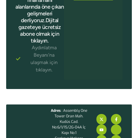
finansmanı
alanlarında öne çıkan
gelişmeleri
derliyoruz.Dijital
gazeteye ücretsiz
abone olmak için
tıklayın.
Aydınlatma
Beyanı’na
ulaşmak için
tıklayın.
Adres
: Assembly One
Tower Oran Mah.
Kudüs Cad.
No:6/1/15/2G-04A İç
Kapı No:1