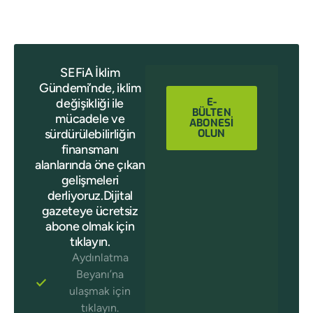
SEFiA İklim
Gündemi’nde, iklim
E-
değişikliği ile
BÜLTEN
mücadele ve
ABONESİ
sürdürülebilirliğin
OLUN
finansmanı
alanlarında öne çıkan
gelişmeleri
derliyoruz.Dijital
gazeteye ücretsiz
abone olmak için
tıklayın.
Aydınlatma
Beyanı’na
ulaşmak için
tıklayın.