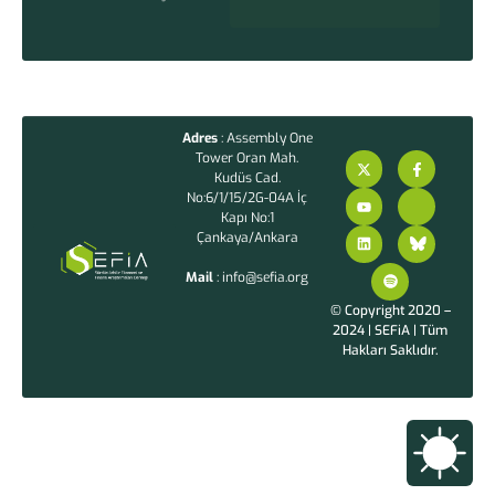
Adres
: Assembly One
Tower Oran Mah.
Kudüs Cad.
No:6/1/15/2G-04A İç
Kapı No:1
Çankaya/Ankara
Mail
: info@sefia.org
© Copyright 2020 –
2024 | SEFiA | Tüm
Hakları Saklıdır.