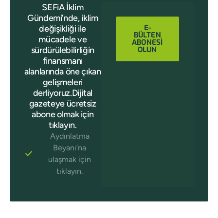
SEFiA İklim
Gündemi’nde, iklim
E-
değişikliği ile
BÜLTEN
mücadele ve
ABONESİ
sürdürülebilirliğin
OLUN
finansmanı
alanlarında öne çıkan
gelişmeleri
derliyoruz.Dijital
gazeteye ücretsiz
abone olmak için
tıklayın.
Aydınlatma
Beyanı’na
ulaşmak için
tıklayın.