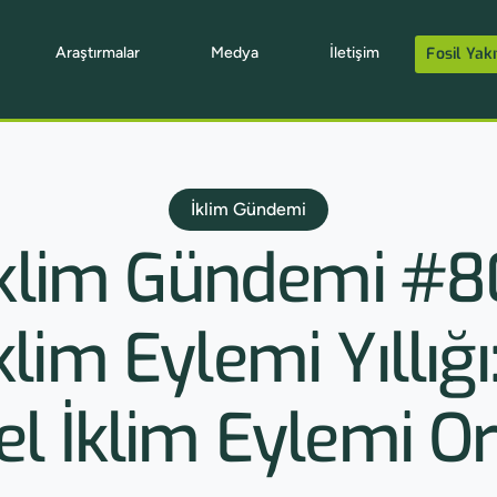
Araştırmalar
Medya
İletişim
Fosil Yakı
İklim Gündemi
İklim Gündemi #8
klim Eylemi Yıllığ
l İklim Eylemi Or