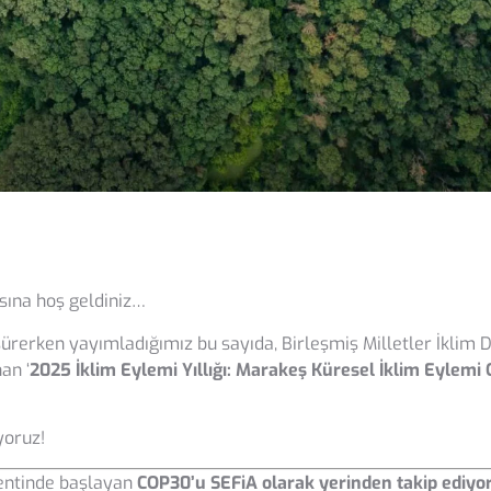
sına hoş geldiniz…
ürerken yayımladığımız bu sayıda, Birleşmiş Milletler İklim 
an ‘
2025 İklim Eylemi Yıllığı: Marakeş Küresel İklim Eylemi O
yoruz!
kentinde başlayan
COP30’u SEFiA olarak yerinden takip ediyo