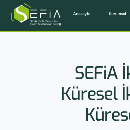
Anasayfa
Kurumsal
SEFiA 
Küresel İ
Kürese