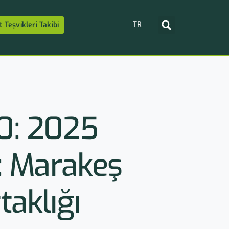
TR
t Teşvikleri Takibi
0: 2025
ı: Marakeş
taklığı