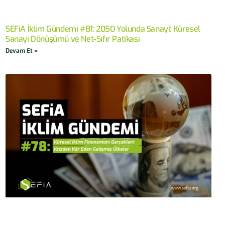
SEFiA İklim Gündemi #81: 2050 Yolunda Sanayi: Küresel
Sanayi Dönüşümü ve Net-Sıfır Patikası
Devam Et »