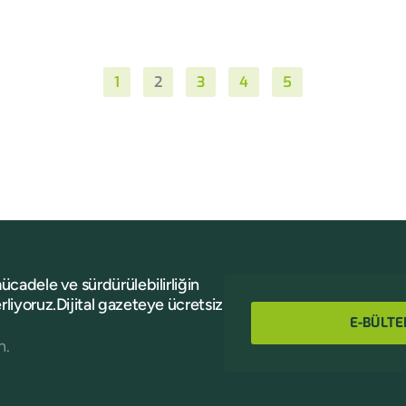
1
2
3
4
5
mücadele ve sürdürülebilirliğin
rliyoruz.Dijital gazeteye ücretsiz
E-BÜLTE
n.