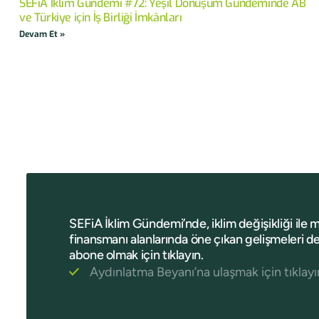
SEFiA İklim Gündemi #72: Yeşil Dönüşüm Gündeminde AB
ve Türkiye için İş Birliği İmkânları
Devam Et »
SEFiA İklim Gündemi’nde, iklim değişikliği ile 
finansmanı alanlarında öne çıkan gelişmeleri de
abone olmak için tıklayın.
Aydınlatma Beyanı’na ulaşmak için tıklayı