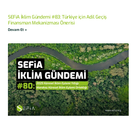
SEFiA İklim Gündemi #83: Türkiye için Adil Geçiş
Finansman Mekanizması Önerisi
Devam Et »