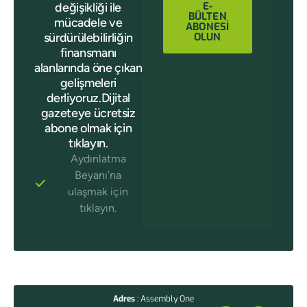
E-
değişikliği ile
BÜLTEN
mücadele ve
ABONESİ
sürdürülebilirliğin
OLUN
finansmanı
alanlarında öne çıkan
gelişmeleri
derliyoruz.Dijital
gazeteye ücretsiz
abone olmak için
tıklayın.
Aydınlatma
Beyanı’na
ulaşmak için
tıklayın.
Adres
: Assembly One