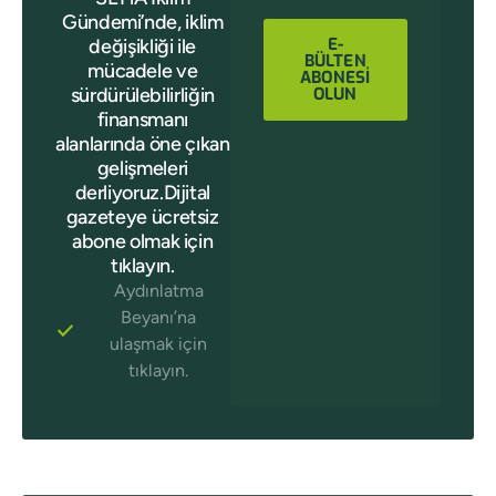
Gündemi’nde, iklim
E-
değişikliği ile
BÜLTEN
mücadele ve
ABONESİ
sürdürülebilirliğin
OLUN
finansmanı
alanlarında öne çıkan
gelişmeleri
derliyoruz.Dijital
gazeteye ücretsiz
abone olmak için
tıklayın.
Aydınlatma
Beyanı’na
ulaşmak için
tıklayın.