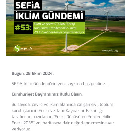
Bugün, 28 Ekim 2024.
SEFiA İklim Gündemi’nin yeni sayısına hoş geldiniz…
Cumhuriyet Bayramımız Kutlu Olsun.
Bu sayıda, çevre ve iklim alanında çalışan sivil toplum
kuruluşlarının Enerji ve Tabii Kaynaklar Bakanlığı
tarafından hazırlanan “Enerji Dönüşümü Yenilenebilir
Enerji 2035” yol haritasına dair değerlendirmesine yer
veriyoruz.