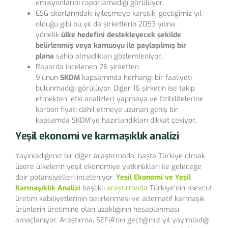
emisyonlarını raporlamadığı görülüyor.
ESG skorlarındaki iyileşmeye karşılık, geçtiğimiz yıl
olduğu gibi bu yıl da şirketlerin 2053 yılına
yönelik
ülke hedefini destekleyecek şekilde
belirlenmiş veya kamuoyu ile paylaşılmış bir
plana
sahip olmadıkları gözlemleniyor.
Raporda incelenen 26 şirketten
9’unun
SKDM
kapsamında herhangi bir faaliyeti
bulunmadığı görülüyor. Diğer 16 şirketin ise takip
etmekten, etki analizleri yapmaya ve fizibilitelerine
karbon fiyatı dâhil etmeye uzanan geniş bir
kapsamda SKDM’ye hazırlandıkları dikkat çekiyor.
Yeşil ekonomi ve karmaşıklık analizi
Yayınladığımız bir diğer araştırmada, başta Türkiye olmak
üzere ülkelerin yeşil ekonomiye yatkınlıkları ile geleceğe
dair potansiyelleri inceleniyor.
Yeşil Ekonomi ve Yeşil
Karmaşıklık Analizi
başlıklı
araştırmada
Türkiye’nin mevcut
üretim kabiliyetlerinin belirlenmesi ve alternatif karmaşık
ürünlerin üretimine olan uzaklığının hesaplanması
amaçlanıyor. Araştırma, SEFiA’nın geçtiğimiz yıl yayımladığı