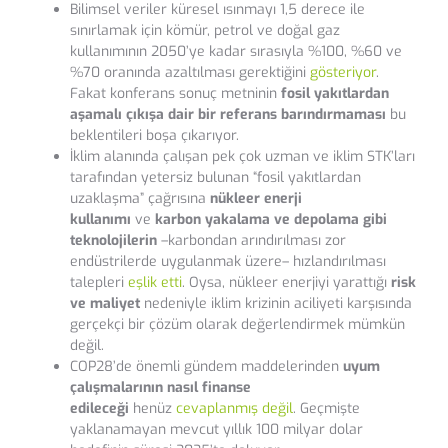
Bilimsel veriler küresel ısınmayı 1,5 derece ile
sınırlamak için kömür, petrol ve doğal gaz
kullanımının 2050’ye kadar sırasıyla %100, %60 ve
%70 oranında azaltılması gerektiğini
gösteriyor
.
Fakat konferans sonuç metninin
fosil yakıtlardan
aşamalı çıkışa dair bir referans barındırmaması
bu
beklentileri boşa çıkarıyor.
İklim alanında çalışan pek çok uzman ve iklim STK’ları
tarafından yetersiz bulunan “fosil yakıtlardan
uzaklaşma” çağrısına
nükleer enerji
kullanımı
ve
karbon yakalama
ve depolama gibi
teknolojilerin
–karbondan arındırılması zor
endüstrilerde uygulanmak üzere– hızlandırılması
talepleri
eşlik etti
. Oysa, nükleer enerjiyi yarattığı
risk
ve maliyet
nedeniyle iklim krizinin aciliyeti karşısında
gerçekçi bir çözüm olarak değerlendirmek mümkün
değil.
COP28’de önemli gündem maddelerinden
uyum
çalışmalarının nasıl finanse
edileceği
henüz
cevaplanmış değil
. Geçmişte
yaklanamayan mevcut yıllık 100 milyar dolar