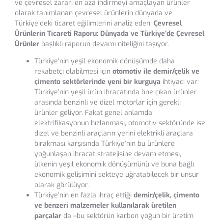
ve çevresel zararı en aza indirmeyi amaçlayan ürünler
olarak tanımlanan çevresel ürünlerin dünyada ve
Türkiye’deki ticaret eğilimlerini analiz eden,
Çevresel
Ürünlerin Ticareti Raporu: Dünyada ve Türkiye’de Çevresel
Ürünler
başlıklı raporun devamı niteliğini taşıyor.
Türkiye’nin yeşil ekonomik dönüşümde daha
rekabetçi olabilmesi için
otomotiv ile demir/çelik ve
çimento sektörlerinde yeni bir kurguya
ihtiyacı var:
Türkiye’nin yeşil ürün ihracatında öne çıkan ürünler
arasında benzinli ve dizel motorlar için gerekli
ürünler geliyor. Fakat genel anlamda
elektrifikasyonun hızlanması, otomotiv sektöründe ise
dizel ve benzinli araçların yerini elektrikli araçlara
bırakması karşısında Türkiye’nin bu ürünlere
yoğunlaşan ihracat stratejisine devam etmesi,
ülkenin yeşil ekonomik dönüşümünü ve buna bağlı
ekonomik gelişimini sekteye uğratabilecek bir unsur
olarak görülüyor.
Türkiye’nin en fazla ihraç ettiği
demir/çelik, çimento
ve benzeri malzemeler kullanılarak üretilen
parçalar
da –bu sektörün karbon yoğun bir üretim