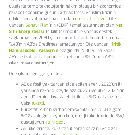
ülkelerle temiz teknolojilerin hâkim olduğu bir ekonomide
rekabet edebilme gücünü artırabilmesi ve iklim krizinin
etkilerinin azaltılması bakımından
önem atfediliyor
. Öte
yandan,
Sanayi Planı
’nın (GDIP) temel taşlarından olan
Net
Sıfır Enerji Yasası
ile kilit teknolojilere yönelik destek
sağlanması ve 2030 yılına kadar temiz teknolojilerin en az
%40’ının AB’de üretilmesi amaçlanıyor. Öte yandan,
Kritik
Hammaddeler Yasası’nın
odağını da 2030 yılına kadar
AB’nin stratejik hammadde tüketiminin %10’unun AB’de
çıkarılması oluşturuyor.
Öne çıkan diğer gelişmeler:
AB’de fosil yakıtlardan elde edilen enerji, 2023’ün ilk
yarısında rekor düzeyde azaldı. 27 üye ülke, 2022’nin
aynı dönemine kıyasla elektrik için %17 daha az fosil
yakıt
tüketti
.
Eurostat, AB’nin karbon emisyonlarının 2008’e göre
%22 azaldığını duyururken, enerji tüketiminin de %4,1
düştüğünün
altını çizdi
.
AB ülkelerinde, 2035’ten itibaren benzinli ve dizel
otomobil satışlarını
yasaklandı
.