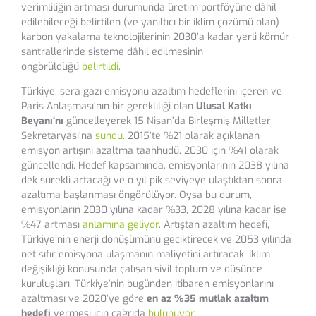
verimliliğin artması durumunda üretim portföyüne dâhil
edilebileceği belirtilen (ve yanıltıcı bir iklim çözümü olan)
karbon yakalama teknolojilerinin 2030’a kadar yerli kömür
santrallerinde sisteme dâhil edilmesinin
öngörüldüğü
belirtildi
.
Türkiye, sera gazı emisyonu azaltım hedeflerini içeren ve
Paris Anlaşması‘nın bir gerekliliği olan
Ulusal Katkı
Beyanı‘nı
güncelleyerek 15 Nisan’da Birleşmiş Milletler
Sekretaryası‘na
sundu
. 2015’te %21 olarak açıklanan
emisyon artışını azaltma taahhüdü, 2030 için %41 olarak
güncellendi. Hedef kapsamında, emisyonlarının 2038 yılına
dek sürekli artacağı ve o yıl pik seviyeye ulaştıktan sonra
azaltıma başlanması öngörülüyor. Oysa bu durum,
emisyonların 2030 yılına kadar %33, 2028 yılına kadar ise
%47 artması
anlamına geliyor
. Artıştan azaltım hedefi,
Türkiye’nin enerji dönüşümünü geciktirecek ve 2053 yılında
net sıfır emisyona ulaşmanın maliyetini artıracak. İklim
değişikliği konusunda çalışan sivil toplum ve düşünce
kuruluşları, Türkiye’nin bugünden itibaren emisyonlarını
azaltması ve 2020’ye göre
en az %35 mutlak azaltım
hedefi
vermesi için çağrıda
bulunuyor
.