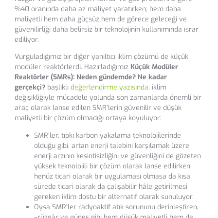
%40 oranında daha az maliyet yaratırken; hem daha
maliyetli hem daha güçsüz hem de görece geleceği ve
güvenilirliği daha belirsiz bir teknolojinin kullanımında ısrar
ediliyor.
Vurguladığımız bir diğer yanıltıcı iklim çözümü de küçük
modüler reaktörlerdi. Hazırladığımız
Küçük Modüler
Reaktörler (SMRs): Neden gündemde? Ne kadar
gerçekçi?
başlıklı
değerlendirme yazısında
, iklim
değişikliğiyle mücadele yolunda son zamanlarda önemli bir
araç olarak lanse edilen SMR’lerin güvenilir ve düşük
maliyetli bir çözüm olmadığı ortaya koyuluyor:
SMR’ler, tıpkı karbon yakalama teknolojilerinde
olduğu gibi, artan enerji talebini karşılamak üzere
enerji arzının kesintisizliğini ve güvenliğini de gözeten
yüksek teknolojili bir çözüm olarak lanse edilirken;
henüz ticari olarak bir uygulaması olmasa da kısa
sürede ticari olarak da çalışabilir hâle getirilmesi
gereken iklim dostu bir alternatif olarak sunuluyor.
Oysa SMR’ler radyoaktif atık sorununu derinleştiren,
–rüzgâr ve güneş gibi hem düşük maliyetli hem de