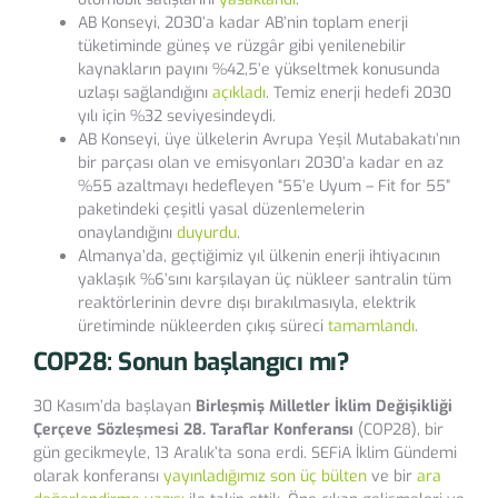
AB Konseyi, 2030’a kadar AB’nin toplam enerji
tüketiminde güneş ve rüzgâr gibi yenilenebilir
kaynakların payını %42,5’e yükseltmek konusunda
uzlaşı sağlandığını
açıkladı
. Temiz enerji hedefi 2030
yılı için %32 seviyesindeydi.
AB Konseyi, üye ülkelerin Avrupa Yeşil Mutabakatı’nın
bir parçası olan ve emisyonları 2030’a kadar en az
%55 azaltmayı hedefleyen “55’e Uyum – Fit for 55”
paketindeki çeşitli yasal düzenlemelerin
onaylandığını
duyurdu
.
Almanya’da, geçtiğimiz yıl ülkenin enerji ihtiyacının
yaklaşık %6’sını karşılayan üç nükleer santralin tüm
reaktörlerinin devre dışı bırakılmasıyla, elektrik
üretiminde nükleerden çıkış süreci
tamamlandı
.
COP28: Sonun başlangıcı mı?
30 Kasım’da başlayan
Birleşmiş Milletler İklim Değişikliği
Çerçeve Sözleşmesi 28. Taraflar Konferansı
(COP28), bir
gün gecikmeyle, 13 Aralık’ta sona erdi. SEFiA İklim Gündemi
olarak konferansı
yayınladığımız son üç bülten
ve bir
ara