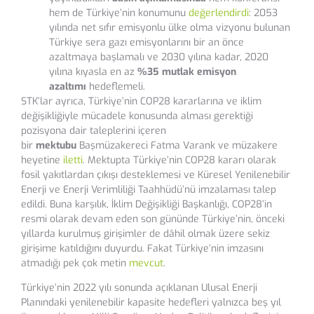
hem de Türkiye’nin konumunu
değerlendirdi
: 2053
yılında net sıfır emisyonlu ülke olma vizyonu bulunan
Türkiye sera gazı emisyonlarını bir an önce
azaltmaya başlamalı ve 2030 yılına kadar, 2020
yılına kıyasla en az
%35 mutlak emisyon
azaltımı
hedeflemeli.
STK’lar ayrıca, Türkiye’nin COP28 kararlarına ve iklim
değişikliğiyle mücadele konusunda alması gerektiği
pozisyona dair taleplerini içeren
bir
mektubu
Başmüzakereci Fatma Varank ve müzakere
heyetine
iletti
. Mektupta Türkiye’nin COP28 kararı olarak
fosil yakıtlardan çıkışı desteklemesi ve Küresel Yenilenebilir
Enerji ve Enerji Verimliliği Taahhüdü’nü imzalaması talep
edildi. Buna karşılık, İklim Değişikliği Başkanlığı, COP28’in
resmi olarak devam eden son gününde Türkiye’nin, önceki
yıllarda kurulmuş girişimler de dâhil olmak üzere sekiz
girişime katıldığını duyurdu. Fakat Türkiye’nin imzasını
atmadığı pek çok metin
mevcut
.
Türkiye’nin 2022 yılı sonunda açıklanan Ulusal Enerji
Planındaki yenilenebilir kapasite hedefleri yalnızca beş yıl