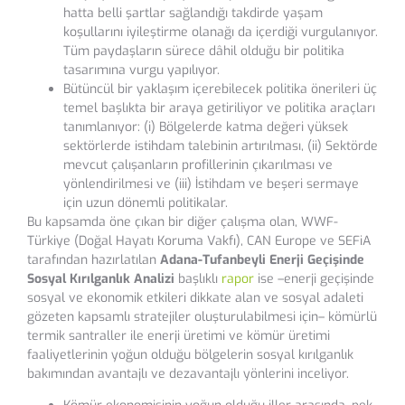
hatta belli şartlar sağlandığı takdirde yaşam
koşullarını iyileştirme olanağı da içerdiği vurgulanıyor.
Tüm paydaşların sürece dâhil olduğu bir politika
tasarımına vurgu yapılıyor.
Bütüncül bir yaklaşım içerebilecek politika önerileri üç
temel başlıkta bir araya getiriliyor ve politika araçları
tanımlanıyor: (i) Bölgelerde katma değeri yüksek
sektörlerde istihdam talebinin artırılması, (ii) Sektörde
mevcut çalışanların profillerinin çıkarılması ve
yönlendirilmesi ve (iii) İstihdam ve beşeri sermaye
için uzun dönemli politikalar.
Bu kapsamda öne çıkan bir diğer çalışma olan, WWF-
Türkiye (Doğal Hayatı Koruma Vakfı), CAN Europe ve SEFiA
tarafından hazırlatılan
Adana-Tufanbeyli Enerji Geçişinde
Sosyal Kırılganlık Analizi
başlıklı
rapor
ise –enerji geçişinde
sosyal ve ekonomik etkileri dikkate alan ve sosyal adaleti
gözeten kapsamlı stratejiler oluşturulabilmesi için– kömürlü
termik santraller ile enerji üretimi ve kömür üretimi
faaliyetlerinin yoğun olduğu bölgelerin sosyal kırılganlık
bakımından avantajlı ve dezavantajlı yönlerini inceliyor.