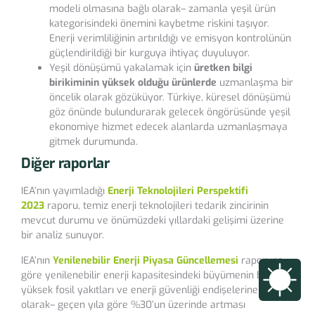
modeli olmasına bağlı olarak– zamanla yeşil ürün
kategorisindeki önemini kaybetme riskini taşıyor.
Enerji verimliliğinin artırıldığı ve emisyon kontrolünün
güçlendirildiği bir kurguya ihtiyaç duyuluyor.
Yeşil dönüşümü yakalamak için
üretken bilgi
birikiminin yüksek olduğu ürünlerde
uzmanlaşma bir
öncelik olarak gözüküyor. Türkiye, küresel dönüşümü
göz önünde bulundurarak gelecek öngörüsünde yeşil
ekonomiye hizmet edecek alanlarda uzmanlaşmaya
gitmek durumunda.
Diğer raporlar
IEA’nın yayımladığı
Enerji Teknolojileri Perspektifi
2023
raporu, temiz enerji teknolojileri tedarik zincirinin
mevcut durumu ve önümüzdeki yıllardaki gelişimi üzerine
bir analiz sunuyor.
IEA’nın
Yenilenebilir Enerji Piyasa Güncellemesi
raporuna
göre yenilenebilir enerji kapasitesindeki büyümenin bu yıl –
yüksek fosil yakıtları ve enerji güvenliği endişelerine bağlı
olarak– geçen yıla göre %30’un üzerinde artması