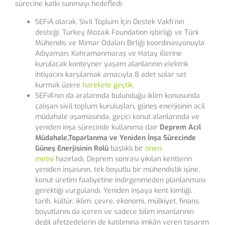
sürecine katkı sunmayı hedefledi:
SEFiA olarak, Sivil Toplum İçin Destek Vakfı’nın
desteği, Turkey Mozaik Foundation işbirliği ve Türk
Mühendis ve Mimar Odaları Birliği koordinasyonuyla
Adıyaman, Kahramanmaraş ve Hatay illerine
kurulacak konteyner yaşam alanlarının elektrik
ihtiyacını karşılamak amacıyla 8 adet solar set
kurmak üzere
harekete geçtik
.
SEFiA’nın da aralarında bulunduğu iklim konusunda
çalışan sivil toplum kuruluşları, güneş enerjisinin acil
müdahale aşamasında, geçici konut alanlarında ve
yeniden inşa sürecinde kullanıma dair
Deprem Acil
Müdahale,Toparlanma ve Yeniden İnşa Sürecinde
Güneş Enerjisinin Rolü
başlıklı bir
öneri
metni
hazırladı. Deprem sonrası yıkılan kentlerin
yeniden inşasının, tek boyutlu bir mühendislik işine,
konut üretim faaliyetine indirgenmeden planlanması
gerektiği vurgulandı. Yeniden inşaya kent kimliği,
tarih, kültür, iklim, çevre, ekonomi, mülkiyet, finans
boyutlarını da içeren ve sadece bilim insanlarının
değil afetzedelerin de katılımına imkân veren tasarım