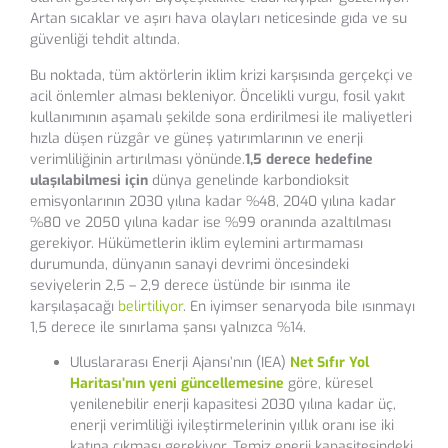
Artan sıcaklar ve aşırı hava olayları neticesinde gıda ve su
güvenliği tehdit altında.
Bu noktada, tüm aktörlerin iklim krizi karşısında gerçekçi ve
acil önlemler alması bekleniyor. Öncelikli vurgu, fosil yakıt
kullanımının aşamalı şekilde sona erdirilmesi ile maliyetleri
hızla düşen rüzgâr ve güneş yatırımlarının ve enerji
verimliliğinin artırılması yönünde.
1,5 derece hedefine
ulaşılabilmesi için
dünya genelinde karbondioksit
emisyonlarının 2030 yılına kadar %48, 2040 yılına kadar
%80 ve 2050 yılına kadar ise %99 oranında azaltılması
gerekiyor. Hükümetlerin iklim eylemini artırmaması
durumunda, dünyanın sanayi devrimi öncesindeki
seviyelerin 2,5 – 2,9 derece üstünde bir ısınma ile
karşılaşacağı
belirtiliyor
. En iyimser senaryoda bile ısınmayı
1,5 derece ile sınırlama şansı yalnızca %14.
Uluslararası Enerji Ajansı’nın (IEA)
Net Sıfır Yol
Haritası’nın yeni güncellemesine
göre, küresel
yenilenebilir enerji kapasitesi 2030 yılına kadar üç,
enerji verimliliği iyileştirmelerinin yıllık oranı ise iki
katına çıkması gerekiyor. Temiz enerji kapasitesindeki