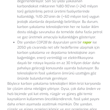
değerlendiriliyor. Son 50 yılda yakalanan
karbondioksit miktarının %80-90’ının (>240 milyon
ton) geliştirilmiş petrol üretimi faaliyetlerinde
kullanıldığı, %10-20’sinin de (<60 milyon ton) uygun
jeolojik alanlarda depolandığı belirtiliyor. Bu durum,
karbon yakalama teknolojilerinin her ne kadar iklim
dostu olduğu savunulsa da temelde daha fazla petrol
ve gaz üretmek amacıyla kullanıldığını gösteriyor.
Öte yandan COP28’de duyurulan yeni bir
rapor
ise
2050 yılı civarında net sıfır hedeflerine ulaşmak için
karbon yakalama ve depolama teknolojisine aşırı
bağımlılığın, enerji verimliliği ve elektrifikasyona
dayalı bir rotaya kıyasla en az 30 trilyon dolar daha
pahalıya geleceği konusunda uyarıda bulunuyor. Bu
teknolojilerin fosil yakıtların ömrünü uzattığını göz
önünde bulundurmak gerekiyor.
Böylece karbon yakalama teknolojileri iklim krizi karşısında
bir çözüm olma niteliğini yitiriyor. Oysa, çok daha önden ve
hızlı biçimde yol kat etmiş, rüzgâr ve güneş gibi temiz
kaynakların kullanımını önceliklendirerek, fosil yakıt payını
daha erken aşamada azaltmak mümkün. Öte yandan,
rüzgâr ve güneş projeleri kömür ve gaz projelerine göre