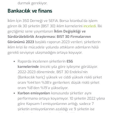
durmak gerekiyor.
Bankacılık ve finans
İklim İçin 350 Derneği ve SEFiA, Borsa İstanbul’da işlem
gören ilk 30 şirketin (BIST 30) iklim karnelerini
inceledi
. İlki
geçtiğimiz sene yayımlanan
İklim Değişikliği ve
Sürdürülebilirlik Araştırması: BIST 30 Firmalarının
Görünümü 2023
başlıklı raporun 2023 verileri, şirketlerin
iklim krizi ile mücadele yolunda attıkların adımların hâlâ
gerekli seviyeye ulaşmadığını ortaya koyuyor.
Raporda incelenen şirketlerin
ESG
karnelerinde
önceki yıla göre iyileşme görülüyor.
2022-2023 döneminde, BIST 30 Endeksi’nin
(Bankacılık hariç) yüksek ve ciddi yüksek riskli şirket
oranı %44’ten %38’e gerilerken; düşük riskli şirket
oranı %8’den %19’a yükseliyor.
Karbon emisyonları
konusunda şirketler aynı
performansı ortaya koyamıyor. 10 şirketin 2022 yılına
göre Kapsam-1 emisyonlarının arttığı, sadece 7
şirketin emisyonlarının azaldığı ve 9 şirketin ise