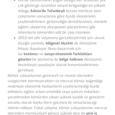
Kömür ekonomisinin yoğun olduğu iller arasında, pek
çok gösterge açısından sosyal kırılganlığın en yüksek
olduğu
Adana’da Tufanbeyli
ilçesini merkeze alan
çalışmanın sonuçlarına göre ilçede ekonominin
çeşitlendirilmesi, girişimciliğin desteklenmesi, mesleki
eğitim, ulaştırma altyapısının iyileştirilmesi gibi
önlemlerle kömürden adil bir çıkış mümkün.
2053 net sıfır vizyonunu gerçekleştirmek için, ulusal
ölçeğin yanında,
bölgesel ölçekte
de dönüşüme
ihtiyaç duyuluyor. Bunu başarmak için
ise
katılımcı
ve
sosyo-ekonomik farklılıkları
gözeten
bir planlama ile
bölge halkının
dönüşümü
destekleyici paydaşlar olarak konumlandırılması
gerekiyor.
Kömür çalışanlarının güvenceli ve maaşlı işlerinden
vazgeçmek istemeyecekleri ve mevcut kömür bağımlılığı
nedeniyle ekonomik faaliyetlerin çeşitlenemediği ilçede
istihdam, eğitim, erken emeklilik veya yatırım imkânları
yaratılmadan kömürden çıkışın yüksek işsizlik ve gençlerin
zorunlu olarak başka illere göçmesi ile sonuçlanacağı
tahmin ediliyor. Fakat çalışma, kömür çalışanlarının, mevcut
işlerinden memnuniyeti görece yüksek olsa da
yeni iş