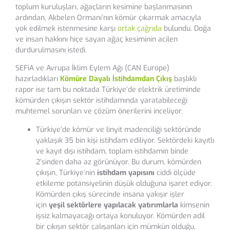
toplum kuruluşları, ağaçların kesimine başlanmasının
ardından, Akbelen Ormanı’nın kömür çıkarmak amacıyla
yok edilmek istenmesine karşı
ortak çağrıda
bulundu. Doğa
ve insan hakkını hiçe sayan ağaç kesiminin acilen
durdurulmasını istedi.
SEFiA ve Avrupa İklim Eylem Ağı (CAN Europe)
hazırladıkları
Kömüre Dayalı İstihdamdan Çıkış
başlıklı
rapor ise tam bu noktada Türkiye’de elektrik üretiminde
kömürden çıkışın sektör istihdamında yaratabileceği
muhtemel sorunları ve çözüm önerilerini inceliyor.
Türkiye’de kömür ve linyit madenciliği sektöründe
yaklaşık 35 bin kişi istihdam ediliyor. Sektördeki kayıtlı
ve kayıt dışı istihdam, toplam istihdamın binde
2’sinden daha az görünüyor. Bu durum, kömürden
çıkışın, Türkiye’nin
istihdam yapısını
ciddi ölçüde
etkileme potansiyelinin düşük olduğuna işaret ediyor.
Kömürden çıkış sürecinde insana yakışır işler
için
yeşil sektörlere yapılacak yatırımlarla
kimsenin
işsiz kalmayacağı ortaya konuluyor. Kömürden adil
bir çıkışın sektör çalışanları için mümkün olduğu,