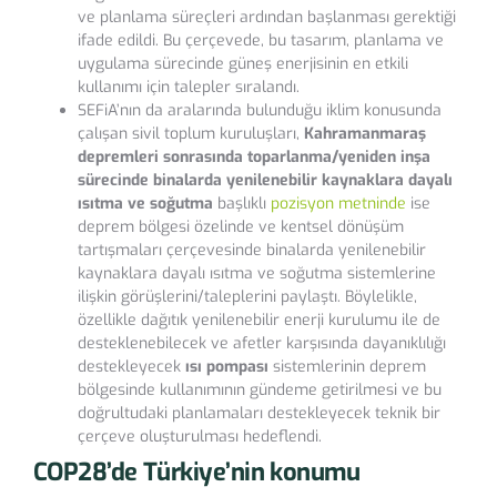
ve planlama süreçleri ardından başlanması gerektiği
ifade edildi. Bu çerçevede, bu tasarım, planlama ve
uygulama sürecinde güneş enerjisinin en etkili
kullanımı için talepler sıralandı.
SEFiA’nın da aralarında bulunduğu iklim konusunda
çalışan sivil toplum kuruluşları,
Kahramanmaraş
depremleri sonrasında toparlanma/yeniden inşa
sürecinde binalarda yenilenebilir kaynaklara dayalı
ısıtma ve soğutma
başlıklı
pozisyon metninde
ise
deprem bölgesi özelinde ve kentsel dönüşüm
tartışmaları çerçevesinde binalarda yenilenebilir
kaynaklara dayalı ısıtma ve soğutma sistemlerine
ilişkin görüşlerini/taleplerini paylaştı. Böylelikle,
özellikle dağıtık yenilenebilir enerji kurulumu ile de
desteklenebilecek ve afetler karşısında dayanıklılığı
destekleyecek
ısı pompası
sistemlerinin deprem
bölgesinde kullanımının gündeme getirilmesi ve bu
doğrultudaki planlamaları destekleyecek teknik bir
çerçeve oluşturulması hedeflendi.
COP28’de Türkiye’nin konumu