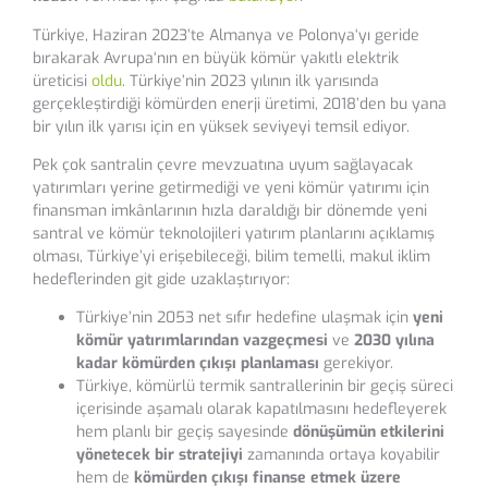
Türkiye, Haziran 2023’te Almanya ve Polonya‘yı geride
bırakarak Avrupa‘nın en büyük kömür yakıtlı elektrik
üreticisi
oldu
. Türkiye’nin 2023 yılının ilk yarısında
gerçekleştirdiği kömürden enerji üretimi, 2018’den bu yana
bir yılın ilk yarısı için en yüksek seviyeyi temsil ediyor.
Pek çok santralin çevre mevzuatına uyum sağlayacak
yatırımları yerine getirmediği ve yeni kömür yatırımı için
finansman imkânlarının hızla daraldığı bir dönemde yeni
santral ve kömür teknolojileri yatırım planlarını açıklamış
olması, Türkiye’yi erişebileceği, bilim temelli, makul iklim
hedeflerinden git gide uzaklaştırıyor:
Türkiye’nin 2053 net sıfır hedefine ulaşmak için
yeni
kömür yatırımlarından vazgeçmesi
ve
2030 yılına
kadar kömürden çıkışı planlaması
gerekiyor.
Türkiye, kömürlü termik santrallerinin bir geçiş süreci
içerisinde aşamalı olarak kapatılmasını hedefleyerek
hem planlı bir geçiş sayesinde
dönüşümün etkilerini
yönetecek bir stratejiyi
zamanında ortaya koyabilir
hem de
kömürden çıkışı finanse etmek üzere