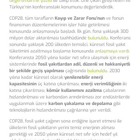
değerlendirme yazısı
ile takip ettik. Öne çıkan gelişmeleri ve
Türkiye’nin konferanstaki konumunu değerlendirdik.
COP28, tüm tarafların
Kayıp ve Zarar Fonu’nun
ve fonun
finansman düzenlemelerinin işler hâle getirilmesi
konusunda anlaşmasıyla başladı. İlk gün, fona yaklaşık 300
milyon dolar aktarılması taahhüdünde
bulunuldu
. Konferans
sonunda yaklaşık 200 ülkeden temsilci, küresel fosil yakıt
tüketimini azaltmaya başlama konusunda
anlaşmaya vardı
.
Konferansta 2050 yılına kadar net sıfıra ulaşmak için enerji
sistemlerinde
fosil yakıtlardan adil, düzenli ve hakkaniyetli
bir şekilde geçiş yapılması
çağrısında
bulunuldu
. 2030
yılına kadar küresel olarak
yenilenebilir enerji
kapasitesinin
üç katına çıkarılması,
enerji verimliliğinin
iki
katına çıkarılması,
kömür kullanımını azaltma
çabalarının
hızlandırılması ve karbondan arındırılması zor endüstrilerde
uygulanmak üzere
karbon yakalama ve depolama
gibi
teknolojilerin hızlandırılması çağrılarına yer verildi.
COP28, fosil yakıt çağının sona erdiğine işaret etmesi ile
ülkelerin fosil yakıtların yerini temiz enerjinin alması
gerektiği ve 2050 yılının küresel net sıfır için hedef yıl