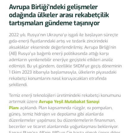
Avrupa Birliği’ndeki gelişmeler
odağında ülkeler arası rekabetçilik
tartışmaları gündeme taşınıyor
2022 yılı, Rusya’nın Ukrayna’yı işgali ile başlayan süreçte
gıda-enerji fiyatlarındaki artış ve tedarik zincirindeki
aksaklıklar ekseninde değerlendirilmiş; Avrupa Birliği’nin
(AB) Rusya’ya bağımlı enerji politikasında attığı karşı
adımların yenilenebilir enerjiye geçişteki etkileri analiz
edilmişti. Bu yıl gündem, özellikle SKDM’ye geçiş döneminin
1 Ekim 2023 itibarıyla başlamasıyla, ülkelerin piyasadaki
rekabetçi konumlarını nasıl koruyacakları etrafında
şekillendi.
Temiz enerji teknolojileri üretimindeki rekabetçi konumunu
artırmak üzere
Avrupa Yeşil Mutabakat Sanayi
Planı
açıklandı. Plan kapsamında rüzgâr, ısı pompaları,
güneş, temiz hidrojen ve depolama gibi alanlarda
düzenlemeler yapılması; bu düzenlemelerin finansman,
beceriler ve ticaret alanlarında yoğunlaşması bekleniyor.
Sanayi Planı’na AB’nin ABD ve Çin başta olmak üzere diğer