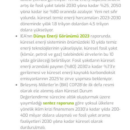
artış ile fosil yakıt talebi 2030 yılına kadar %25, 2050
yılına kadar ise %80 oranında azalıyor. Yeni net sıfır
yolunda, küresel temiz enerji harcamaları 2023-2030
döneminde yıllık 1,8 trilyon dolardan 4,5 trilyon
dolara yükseliyor.
IEA’nın
Dünya Enerji Görünümü 2023
raporunda,
küresel enerji sisteminin önümüzdeki 10 yılda temiz
enerji teknolojilerinin yükselişiyle, küresel fosil yakıt
(kömür, petrol ve gaz) talebindeki zirvelerin bu 10
yılda görüleceği belirtiliyor. Fosil yakıtların küresel
enerji arzındaki payının (%80) 2030’a kadar %73’e
gerilemesi ve küresel enerji kaynaklı karbondioksit
emisyonlarının 2025’te zirve yapması bekleniyor.
Birleşmiş Milletler’in (BM) COP28’de ilk defa resmi
olarak ele alınmış olan Küresel Durum
Değerlendirme sürecine altlık oluşturmak üzere
yayımladığı
sentez raporuna
göre yoksul ülkelere
yönelik iklim krizi finansmanı 2030’a kadar yılda 200-
400 milyar dolara ulaşmalı ve fosil yakıt arama
faaliyetleri 2030 yılına kadar küresel olarak
durdurulmalı.