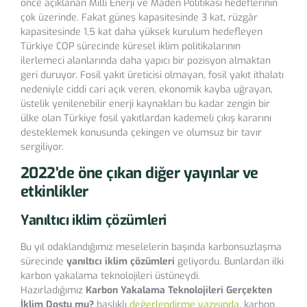
önce açıklanan Milli Enerji ve Maden Politikası hedeflerinin
çok üzerinde. Fakat güneş kapasitesinde 3 kat, rüzgâr
kapasitesinde 1,5 kat daha yüksek kurulum hedefleyen
Türkiye COP sürecinde küresel iklim politikalarının
ilerlemeci alanlarında daha yapıcı bir pozisyon almaktan
geri duruyor. Fosil yakıt üreticisi olmayan, fosil yakıt ithalatı
nedeniyle ciddi cari açık veren, ekonomik kayba uğrayan,
üstelik yenilenebilir enerji kaynakları bu kadar zengin bir
ülke olan Türkiye fosil yakıtlardan kademeli çıkış kararını
desteklemek konusunda çekingen ve olumsuz bir tavır
sergiliyor.
2022’de öne çıkan diğer yayınlar ve
etkinlikler
Yanıltıcı iklim çözümleri
Bu yıl odaklandığımız meselelerin başında karbonsuzlaşma
sürecinde
yanıltıcı iklim çözümleri
geliyordu. Bunlardan ilki
karbon yakalama teknolojileri üstüneydi.
Hazırladığımız
Karbon Yakalama Teknolojileri Gerçekten
İklim Dostu mu?
başlıklı
değerlendirme yazısında
, karbon