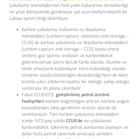
yakalama teknolojilerinin fosil yakıt kullanımını desteklediği
ve yeşil dönüşümde gecikmeye yol açan kısıtlı/maliyetli bir
çabayı işaret ettiği belirtiliyor:
Karbon yakalama, kullanma ve depolama
teknolojileri (carbon capture, utilisation and storage –
CCUS) ile karbon yakalama ve depolama teknolojileri
(carbon capture and storage – CCS); başta enerji
üretimi, gaz işleme, endüstri ve karbondioksit
giderimi olmak üzere birçok farklı alanda, ölçekte ve
farklı amaçlarla kullanılıyor. Hem kullanıldığı alanda
üretimin sürdürülebilirliğini desteklediği hem de iklim
krizinin yıkıcı etkilerini azaltıcı bir niteliğe sahip olduğu
savlarıyla ön plana çıkarılıyor.
Fakat CCUS/CCS,
geliştirilmiş petrol üretimi
faaliyetleri
karbon bağımlılığını artıran, karbon yoğun
kaynaklardan çıkışı geciktiren araçlar olarak da
tanımlanıyor. Tüm karbon yakalama teknolojileri
içinde %73 pay sahibi
CCUS’de
ise yakalanan
karbondioksit, tükenmiş petrol alanlarına taşınıyor ve
daha fazla petrol çıkarmak amacıyla yeniden