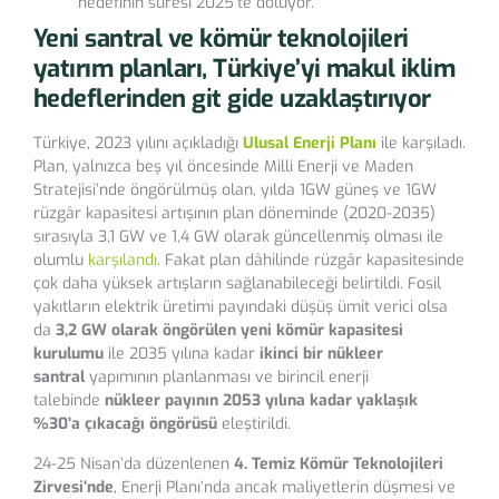
hedefinin süresi 2025’te doluyor.
Yeni santral ve kömür teknolojileri
yatırım planları, Türkiye’yi makul iklim
hedeflerinden git gide uzaklaştırıyor
Türkiye, 2023 yılını açıkladığı
Ulusal Enerji Planı
ile karşıladı.
Plan, yalnızca beş yıl öncesinde Milli Enerji ve Maden
Stratejisi’nde öngörülmüş olan, yılda 1GW güneş ve 1GW
rüzgâr kapasitesi artışının plan döneminde (2020-2035)
sırasıyla 3,1 GW ve 1,4 GW olarak güncellenmiş olması ile
olumlu
karşılandı
. Fakat plan dâhilinde rüzgâr kapasitesinde
çok daha yüksek artışların sağlanabileceği belirtildi. Fosil
yakıtların elektrik üretimi payındaki düşüş ümit verici olsa
da
3,2 GW olarak öngörülen yeni kömür kapasitesi
kurulumu
ile 2035 yılına kadar
ikinci bir nükleer
santral
yapımının planlanması ve birincil enerji
talebinde
nükleer payının 2053 yılına kadar yaklaşık
%30’a çıkacağı öngörüsü
eleştirildi.
24-25 Nisan’da düzenlenen
4. Temiz Kömür Teknolojileri
Zirvesi’nde
, Enerji Planı’nda ancak maliyetlerin düşmesi ve