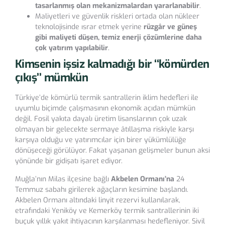
tasarlanmış olan mekanizmalardan yararlanabilir
.
Maliyetleri ve güvenlik riskleri ortada olan nükleer
teknolojisinde ısrar etmek yerine
rüzgâr ve güneş
gibi maliyeti düşen, temiz enerji çözümlerine daha
çok yatırım yapılabilir
.
Kimsenin işsiz kalmadığı bir ‘‘kömürden
çıkış’’ mümkün
Türkiye’de kömürlü termik santrallerin iklim hedefleri ile
uyumlu biçimde çalışmasının ekonomik açıdan mümkün
değil. Fosil yakıta dayalı üretim lisanslarının çok uzak
olmayan bir gelecekte sermaye âtıllaşma riskiyle karşı
karşıya olduğu ve yatırımcılar için birer yükümlülüğe
dönüşeceği görülüyor. Fakat yaşanan gelişmeler bunun aksi
yönünde bir gidişatı işaret ediyor.
Muğla’nın Milas ilçesine bağlı
Akbelen Ormanı’na
24
Temmuz sabahı girilerek ağaçların kesimine başlandı.
Akbelen Ormanı altındaki linyit rezervi kullanılarak,
etrafındaki Yeniköy ve Kemerköy termik santrallerinin iki
buçuk yıllık yakıt ihtiyacının karşılanması hedefleniyor. Sivil