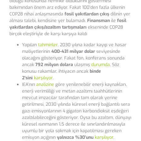
olduğu konusunda hemfikir olduklarını göstermesi
bakımından önem arz ediyor. Fakat 100’den fazla ülkenin
COP28 nihai anlaşmasında
fosil yakıtlardan çıkış
dilinin yer
alması talebi, kendisine yer bulamadı.
Finansman
ile
fosil
yakıtlardan çıkış/azaltım tartışmaları
ekseninde COP28
birçok eleştiriyle de karşı karşıya kaldı
Yapılan
tahminler
, 2030 yılına kadar kayıp ve hasar
maliyetlerinin
400-431 milyar dolar
seviyesinde
olacağını gösteriyor. Fakat fon, konferans sonunda
ancak
792 milyon dolara
ulaşmış
durumda
. Söz
konusu rakamlar, ihtiyacın ancak
binde
2’sini
karşılıyor
.
IEA’nın
analizine
göre yenilenebilir enerji kaynakları,
enerji verimliliği ve metan azaltımı taahhütlerinin
mevcut imzacılar tarafından tam olarak yerine
getirilmesi, 2030 yılında küresel enerji bağlantılı sera
gazı emisyonlarının 4 gigaton karbondioksit eşdeğeri
azaltılabileceğini gösteriyor. Oysa bu azaltım, dünyayı
küresel ısınmanın 1,5 derece ile sınırlandırılmasıyla
uyumlu bir yola sokmak için kapatılması gereken
emisyon açığının
yalnızca %30’unu
karşılıyor
.