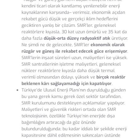
kendini ticari olarak kanıtlamış yenilenebilir enerji
kaynaklarının karşısında– verimsiz, ekonomik açıdan
rekabet gücü düşük ve gerçekçi iklim hedeflerini
geciktiren yanlış bir çözüm. SMR’ler, geleneksel
reaktörlere kıyasla, 30 kat uzun ömürlü ve 35 kat da
daha fazla
düşük-orta düzey radyoaktif atık
üretiyor.
Ne şimdi ne de gelecekte, SMR’ler
ekonomik olarak
rüzgâr ve güneş ile rekabet edecek güce erişemiyor
.
SMR’lerin inşaat süreleri uzun, maliyetleri ise yüksek.
SMR santrallerinin işletme maliyetleri, geleneksel
nükleer reaktörlere kıyasla daha düşük termal
verimli olmasından dolayı, yüksek ve
birçok reaktör
beklenen kârı sağlayamadığı için kapatılıyor
.
Türkiye’de Ulusal Enerji Planı’nın duyrulduğu günden
bu yana gerek kamu gerek özel sektör tarafından,
SMR kurulumunu destekleyen açıklamalar yapılıyor.
Maliyetleri ve güvenlik riskleri ortada olan SMR
teknolojisinin, özellikle Türkiye’nin enerjide dışa
bağımlılığını artıracağı da göz önünde
bulundurulduğunda; bu kadar iddialı bir şekilde enerji
kapasitesine dâhil edilmesinin sakıncaları üstünde