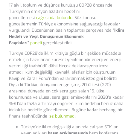
17 sivil toplum ve düşünce kuruluşu COP28 öncesinde
Türkiye’nin emisyon azaltım hedefini
güncellemesi
çağrısında bulundu
. Söz konusu
güncellemenin Türkiye ekonomisine sağlayacağı faydalar
vurgulandı. Düzenlenen basın toplantısı çerçevesinde
“İklim
Hedefi ve Yeşil Dönüşümün Ekonomik
Faydaları”
paneli
gerçekleştirildi.
Türkiye COP28’de iklim kriziyle güçlü bir şekilde mücadele
etmek için hazırlanan küresel yenilenebilir enerji ve enerji
verimliliği taahhüdü dâhil birçok deklarasyona imza
atmadı. İklim değişikliği kaynaklı afetler için oluşturulan
Kayıp ve Zarar Fonu’ndan yararlanmak istediğini belirtti.
Oysa ki Türkiye dünyanın en gelişmiş 20 ülkesi (G20)
arasında, dünyada en çok sera gazı salan 15. ülke
konumunda ve ulusal sera gazı emisyonlarını 2030’a kadar
%30’dan fazla artırmayı öngören iklim hedefini henüz daha
iddialı bir hedefle güncellemedi. Bugüne kadar herhangi bir
finans taahhüdünde
ise bulunmadı
.
Türkiye’de iklim değişikliği alanında çalışan STK’lar,
yayınladıkları
basın açıklamasında
hem konferansı