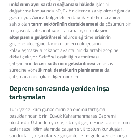
imkânının aynı şartları sağlaması hâlinde
işlerini
değiştirme konusunda büyük bir dirence sahip olmadığını da
gösteriyor. Ayrıca bölgedeki en büyük istihdam oranına
sahip olan
tarım sektörünün desteklenmesi
de çözümün bir
parçası olarak sunuluyor. Çalışma ayrıca,
ulaşım
altyapısının geliştirilmesi
hâlinde eğitime erişimin
güçlenebileceğine; tarım ürünleri nakliyesinin
kolaylaşmasıyla rekabet avantajının da artabileceğine
dikkat çekiyor. Sektörel çeşitliliğin artırılması,
çalışanların
beceri setlerinin geliştirilmesi
ve geçiş
sürecine yönelik
mali desteklerin planlanması
da,
çalışmada öne çıkan diğer öneriler.
Deprem sonrasında yeniden inşa
tartışmaları
Türkiye’de iklim gündeminin en önemli tartışma
başlıklarından birini Büyük Kahramanmaraş Depremi
oluşturdu. Üstünden yaklaşık bir yıl geçmesine rağmen tüm
acılar taze. İklim alanında çalışan sivil toplum kuruluşları,
sundukları çalışmalar ve girişimlerle bölgede yeniden inşa