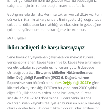
için bir güncelleme hem de gelecek yıllarda yapacağımız
çalışmalar için bir rehber oluşturmayı hedefledik.
Geçtiğimiz yıla dair dileklerimizi tekrarlıyoruz! 2024 yılı, tüm
dünya için iklim krizi karşısında bilimin gösterdiği doğrultuda
çok daha iddialı adımların atıldığı ve ekosistemin geleceğine
çok daha yüksek umutla bakacağımız bir yıl olsun.
Mutlu yıllar!
İklim aciliyeti ile karşı karşıyayız
Sene boyunca yayınlanan çalışmalarda mevcut küresel
yenilenebilir enerji kapasitesinin ve bu kapasiteyi artırmaya
yönelik çabaların, yükselmesine karşın, yeterli düzeyde
olmadığı belirtildi.
Birleşmiş Milletler Hükümetlerarası
İklim Değişikliği Paneli’nin (IPCC) 6. Değerlendirme
Raporu’nun
son bölümü olan
İklim Değişikliği 2023’e
göre
küresel yüzey sıcaklığı 1970’ten bu yana, son 2000 yıldaki
diğer 50 yıllık dönemlerden, daha hızlı artıyor. Küresel
sıcaklıklar 2011-2020 döneminde 1,1 derecenin üzerine
çıkarken insan kaynaklı faaliyetler, bunun en büyük kaynağı
olarak gösteriliyor. Biyoçeşitlilikte ciddi kayıplar gözleniyor.