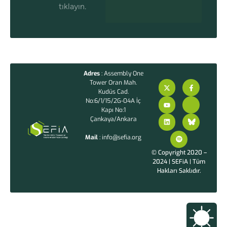
tıklayın.
Adres
: Assembly One
Tower Oran Mah.
Kudüs Cad.
No:6/1/15/2G-04A İç
Kapı No:1
Çankaya/Ankara
Mail
: info@sefia.org
© Copyright 2020 –
2024 | SEFiA | Tüm
Hakları Saklıdır.