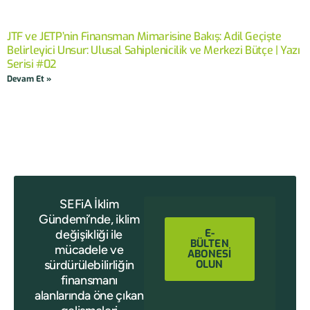
JTF ve JETP’nin Finansman Mimarisine Bakış: Adil Geçişte
Belirleyici Unsur: Ulusal Sahiplenicilik ve Merkezi Bütçe | Yazı
Serisi #02
Devam Et »
SEFiA İklim
Gündemi’nde, iklim
E-
değişikliği ile
BÜLTEN
mücadele ve
ABONESİ
sürdürülebilirliğin
OLUN
finansmanı
alanlarında öne çıkan