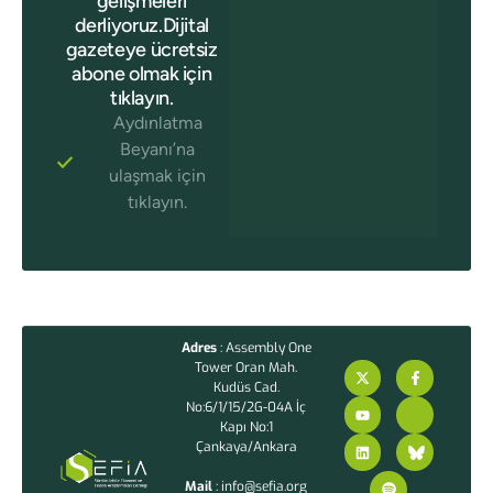
gelişmeleri
derliyoruz.Dijital
gazeteye ücretsiz
abone olmak için
tıklayın.
Aydınlatma
Beyanı’na
ulaşmak için
tıklayın.
Adres
: Assembly One
Tower Oran Mah.
Kudüs Cad.
No:6/1/15/2G-04A İç
Kapı No:1
Çankaya/Ankara
Mail
: info@sefia.org