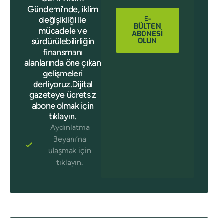
Gündemi’nde, iklim
E-
değişikliği ile
BÜLTEN
mücadele ve
ABONESİ
sürdürülebilirliğin
OLUN
finansmanı
alanlarında öne çıkan
gelişmeleri
derliyoruz.Dijital
gazeteye ücretsiz
abone olmak için
tıklayın.
Aydınlatma
Beyanı’na
ulaşmak için
tıklayın.