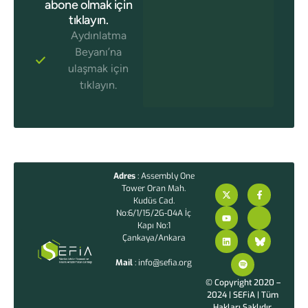
abone olmak için
tıklayın.
Aydınlatma
Beyanı’na
ulaşmak için
tıklayın.
Adres
: Assembly One
Tower Oran Mah.
Kudüs Cad.
No:6/1/15/2G-04A İç
Kapı No:1
Çankaya/Ankara
Mail
: info@sefia.org
© Copyright 2020 –
2024 | SEFiA | Tüm
Hakları Saklıdır.