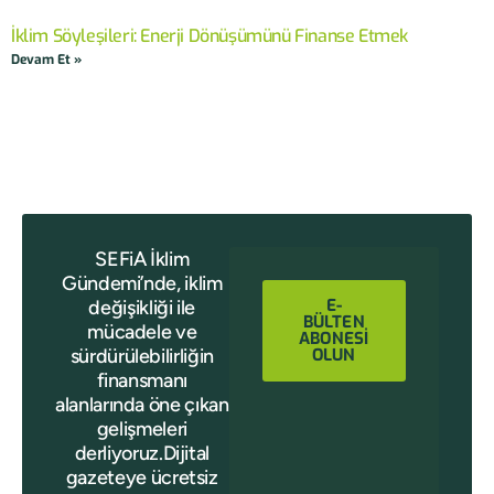
İklim Söyleşileri: Enerji Dönüşümünü Finanse Etmek
Devam Et »
SEFiA İklim
Gündemi’nde, iklim
E-
değişikliği ile
BÜLTEN
mücadele ve
ABONESİ
sürdürülebilirliğin
OLUN
finansmanı
alanlarında öne çıkan
gelişmeleri
derliyoruz.Dijital
gazeteye ücretsiz