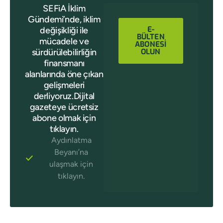
SEFiA İklim
Gündemi’nde, iklim
E-
değişikliği ile
BÜLTEN
mücadele ve
ABONESİ
sürdürülebilirliğin
OLUN
finansmanı
alanlarında öne çıkan
gelişmeleri
derliyoruz.Dijital
gazeteye ücretsiz
abone olmak için
tıklayın.
Aydınlatma
Beyanı’na
ulaşmak için
tıklayın.