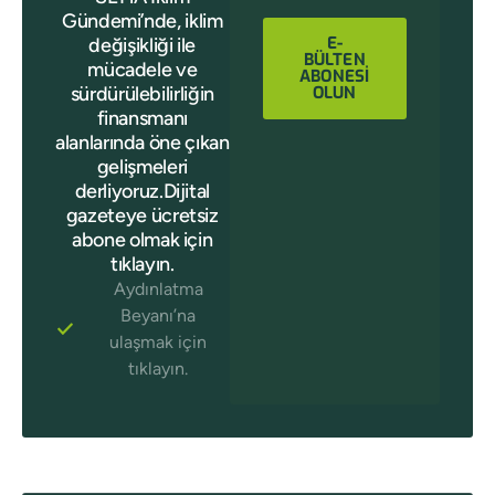
Gündemi’nde, iklim
E-
değişikliği ile
BÜLTEN
mücadele ve
ABONESİ
sürdürülebilirliğin
OLUN
finansmanı
alanlarında öne çıkan
gelişmeleri
derliyoruz.Dijital
gazeteye ücretsiz
abone olmak için
tıklayın.
Aydınlatma
Beyanı’na
ulaşmak için
tıklayın.