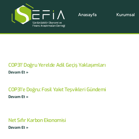
Anasayfa
Kurumsal
COP31′ Doğru Yerelde Adil Geçiş Yaklaşımları
Devam Et »
COP31’e Doğru: Fosil Yakıt Teşvikleri Gündemi
Devam Et »
Net Sıfır Karbon Ekonomisi
Devam Et »