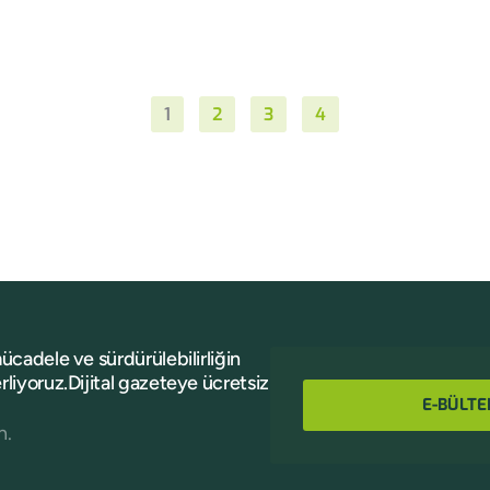
1
2
3
4
mücadele ve sürdürülebilirliğin
rliyoruz.Dijital gazeteye ücretsiz
E-BÜLTE
n.