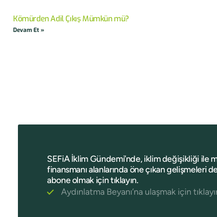
Kömürden Adil Çıkış Mümkün mü?
Devam Et »
SEFiA İklim Gündemi’nde, iklim değişikliği ile 
finansmanı alanlarında öne çıkan gelişmeleri de
abone olmak için tıklayın.
Aydınlatma Beyanı’na ulaşmak için tıklayı