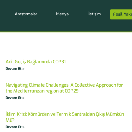
Araştırmalar
Medya
İletişim
Fosil Yakı
Adil Geçiş Bağlamında COP31
Devam Et »
Navigating Climate Challenges: A Collective Approach for
the Mediterranean region at COP29
Devam Et »
İklim Krizi: Kömürden ve Termik Santralden Çıkış Mümkün
Mü?
Devam Et »