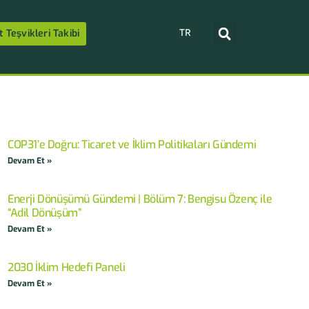
TR
t Teşvikleri Takibi
COP31’e Doğru: Ticaret ve İklim Politikaları Gündemi
Devam Et »
Enerji Dönüşümü Gündemi | Bölüm 7: Bengisu Özenç ile
“Adil Dönüşüm”
Devam Et »
2030 İklim Hedefi Paneli
Devam Et »