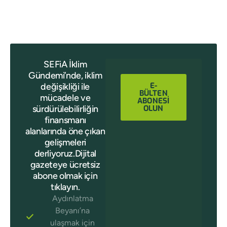
SEFiA İklim
Gündemi’nde, iklim
E-
değişikliği ile
BÜLTEN
mücadele ve
ABONESİ
sürdürülebilirliğin
OLUN
finansmanı
alanlarında öne çıkan
gelişmeleri
derliyoruz.Dijital
gazeteye ücretsiz
abone olmak için
tıklayın.
Aydınlatma
Beyanı’na
ulaşmak için