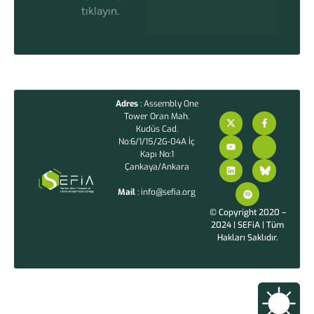
tıklayın.
Adres
: Assembly One
Tower Oran Mah.
Kudüs Cad.
No:6/1/15/2G-04A İç
Kapı No:1
Çankaya/Ankara
Mail
: info@sefia.org
© Copyright 2020 –
2024 | SEFiA | Tüm
Hakları Saklıdır.