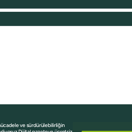
mücadele ve sürdürülebilirliğin
rliyoruz.Dijital gazeteye ücretsiz