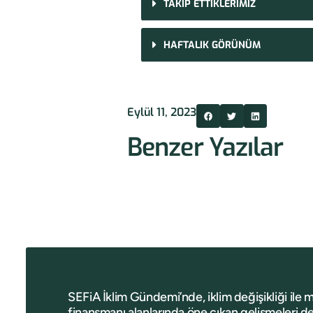
TAKİP ETTİKLERİMİZ
HAFTALIK GÖRÜNÜM
Eylül 11, 2023
Benzer Yazılar
SEFiA İklim Gündemi’nde, iklim değişikliği ile 
finansmanı alanlarında öne çıkan gelişmeleri de