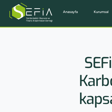
Anasayfa
Kurumsal
SEF
Karbo
kaps