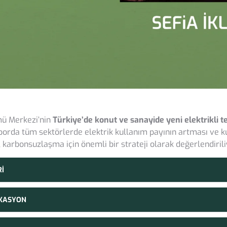
mü Merkezi’nin
Türkiye’de konut ve sanayide yeni elektrikli te
porda tüm sektörlerde elektrik kullanım payının artması ve kul
, karbonsuzlaşma için önemli bir strateji olarak değerlendirili
Rİ
İKASYON