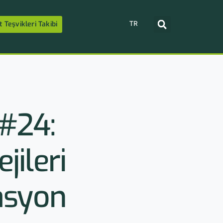
TR
t Teşvikleri Takibi
#24:
jileri
asyon