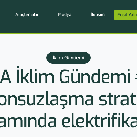
Araştırmalar
Medya
İletişim
Fosil Yakı
İklim Gündemi
iA İklim Gündemi 
nsuzlaşma strate
amında elektrifik