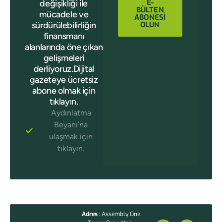
E-
değişikliği ile
BÜLTEN
mücadele ve
ABONESİ
sürdürülebilirliğin
OLUN
finansmanı
alanlarında öne çıkan
gelişmeleri
derliyoruz.Dijital
gazeteye ücretsiz
abone olmak için
tıklayın.
Aydınlatma
Beyanı’na
ulaşmak için
tıklayın.
Adres
: Assembly One