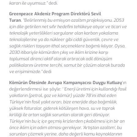
kararı ile uyumsuz.”
dedi.
Greenpeace Akdeniz Program Direktörü Sevil
Turan
,
“Belirlenmiş bu emisyon azaltım projeksiyonu, 2053
için dile getirilen net sıfır hedefini tehlikeye atıyor ve ticari ve
teknolojik yeterlilikleri sorgulanır olan karbon yakalama
teknolojilerine ya da nükleer gibi ciddi güvenlik, çevre ve
sağlık riskleri taşıyan ithal seçeneklere bağımlı kılıyor​. Oysa,
2030 itibariyle kömürden çıkış ve iklim krizine karşı
toplumsal direnci aktif olarak​ artıracak adil dönüşüm
politikalarını üretme tercihi, somut bir çözüm olarak burada
ve erişimimizde.”
dedi
Kömürün Ötesinde Avrupa Kampanyacısı Duygu Kutluay
’ın
değerlendirmesi ise şöyle: ‘
’Enerji üretimi için kullandığı fosil
yakıtların (petrol, gaz ve kömür) yüzde 78’ini ithal eden
Türkiye’nin fosil yakıt ısrarı, bize enerjide dışa bağımlılık,
yüksek faturalar, giderek kötüleşen hava, su ve toprak
kirliliği ile artan sağlık sorunları olarak geri dönüyor.
Türkiye’nin bu iç içe geçmiş krizlerden çıkabilmesi için bir an
önce iklim için adım atması gerekiyor. ‘Artıştan azaltım’, bu
sorunları çözmek yerine, daha değerli kamu kaynaklarının