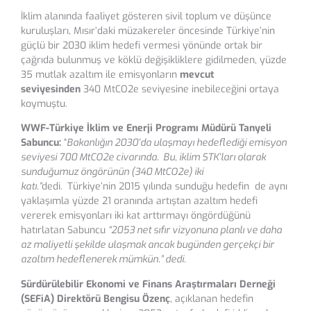
İklim alanında faaliyet gösteren sivil toplum ve düşünce
kuruluşları, Mısır’daki müzakereler öncesinde Türkiye’nin
güçlü bir 2030 iklim hedefi vermesi yönünde ortak bir
çağrıda bulunmuş ve köklü değişikliklere gidilmeden, yüzde
35 mutlak azaltım ile emisyonların
mevcut
seviyesinden
340 MtCO2e seviyesine inebileceğini ortaya
koymuştu.
WWF-Türkiye İklim ve Enerji Programı Müdürü Tanyeli
Sabuncu:
“
Bakanlığın 2030’da ulaşmayı hedeflediği emisyon
seviyesi 700 MtCO
2
e civarında. Bu, iklim STK’ları olarak
sunduğumuz öngörünün (340 MtCO
2
e) iki
katı.”
dedi
.
Türkiye’nin 2015 yılında sunduğu hedefin de aynı
yaklaşımla yüzde 21 oranında artıştan azaltım hedefi
vererek emisyonları iki kat arttırmayı öngördüğünü
hatırlatan Sabuncu
“2053 net sıfır vizyonuna planlı ve daha
az maliyetli şekilde ulaşmak ancak bugünden gerçekçi bir
azaltım hedeflenerek mümkün.” dedi.
Sürdürülebilir Ekonomi ve Finans Araştırmaları Derneği
(SEFiA) Direktörü Bengisu Özenç
, açıklanan hedefin