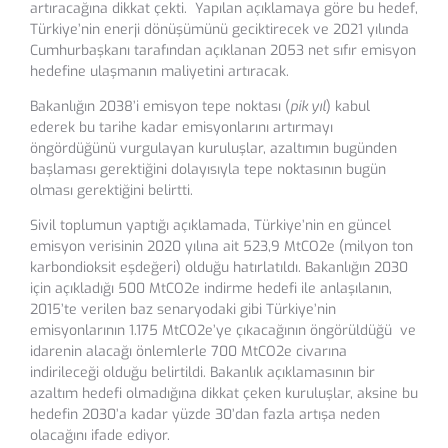
artıracağına dikkat çekti. Yapılan açıklamaya göre bu hedef,
Türkiye’nin enerji dönüşümünü geciktirecek ve 2021 yılında
Cumhurbaşkanı tarafından açıklanan 2053 net sıfır emisyon
hedefine ulaşmanın maliyetini artıracak.
Bakanlığın 2038’i emisyon tepe noktası (
pik yıl
) kabul
ederek bu tarihe kadar emisyonlarını artırmayı
öngördüğünü vurgulayan kuruluşlar, azaltımın bugünden
başlaması gerektiğini dolayısıyla tepe noktasının bugün
olması gerektiğini belirtti.
Sivil toplumun yaptığı açıklamada, Türkiye’nin en güncel
emisyon verisinin 2020 yılına ait 523,9 MtCO2e (milyon ton
karbondioksit eşdeğeri) olduğu hatırlatıldı. Bakanlığın 2030
için açıkladığı 500 MtCO2e indirme hedefi ile anlaşılanın,
2015’te verilen baz senaryodaki gibi Türkiye’nin
emisyonlarının 1.175 MtCO2e’ye çıkacağının öngörüldüğü ve
idarenin alacağı önlemlerle 700 MtCO2e civarına
indirileceği olduğu belirtildi. Bakanlık açıklamasının bir
azaltım hedefi olmadığına dikkat çeken kuruluşlar, aksine bu
hedefin 2030’a kadar yüzde 30’dan fazla artışa neden
olacağını ifade ediyor.