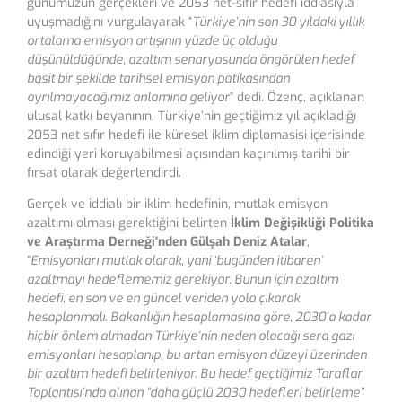
günümüzün gerçekleri ve 2053 net-sıfır hedefi iddiasıyla
uyuşmadığını vurgulayarak “
Türkiye’nin son 30 yıldaki yıllık
ortalama emisyon artışının yüzde üç olduğu
düşünüldüğünde, azaltım senaryosunda öngörülen hedef
basit bir şekilde tarihsel emisyon patikasından
ayrılmayacağımız anlamına geliyor
” dedi. Özenç, açıklanan
ulusal katkı beyanının, Türkiye’nin geçtiğimiz yıl açıkladığı
2053 net sıfır hedefi ile küresel iklim diplomasisi içerisinde
edindiği yeri koruyabilmesi açısından kaçırılmış tarihi bir
fırsat olarak değerlendirdi.
Gerçek ve iddialı bir iklim hedefinin, mutlak emisyon
azaltımı olması gerektiğini belirten
İklim Değişikliği Politika
ve Araştırma Derneği’nden Gülşah Deniz Atalar
,
“
Emisyonları mutlak olarak, yani ‘bugünden itibaren’
azaltmayı hedeflememiz gerekiyor. Bunun için azaltım
hedefi,
en son ve en güncel veriden yola çıkarak
hesaplanmalı. Bakanlığın hesaplamasına göre, 2030’a kadar
hiçbir önlem almadan Türkiye’nin neden olacağı sera gazı
emisyonları hesaplanıp, bu artan emisyon düzeyi üzerinden
bir azaltım hedefi belirleniyor. Bu hedef geçtiğimiz Taraflar
Toplantısı’nda alınan “daha güçlü 2030 hedefleri belirleme”