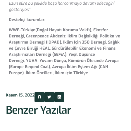
uzun süre bu şekilde boşa harcanmaya devam edeceğini
gösteriyor.”
Destekçi kurumlar:
WWF-Türkiye(Doğal Hayatı Koruma Vakfı)
,
Ekosfer
Derneği, Greenpeace Akdeniz
,
İklim Değişikliği Politika ve
Araştırma Derneği (İDPAD)
,
İklim İçin 350 Derneği, Sağlık
ve Çevre Birliği HEAL,
Sürdürülebilir Ekonomi ve Finans
Araştırmaları Derneği (SEFiA)
,
Yeşil Düşünce
Derneği
,
YUVA
,
Yuvam Dünya,
Kömürün Ötesinde Avrupa
(Europe Beyond Coal)
,
Avrupa İklim Eylem Ağı (CAN
Europe)
,
İklim Öncüleri,
İklim için Türkiye
Kasım 15, 2022
Benzer Yazılar