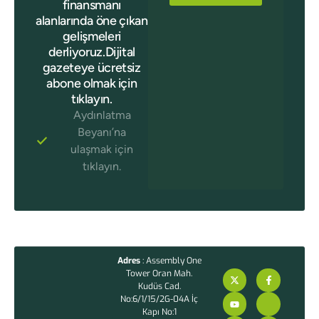
finansmanı
alanlarında öne çıkan
gelişmeleri
derliyoruz.Dijital
gazeteye ücretsiz
abone olmak için
tıklayın.
Aydınlatma
Beyanı’na
ulaşmak için
tıklayın.
Adres
: Assembly One
Tower Oran Mah.
Kudüs Cad.
No:6/1/15/2G-04A İç
Kapı No:1