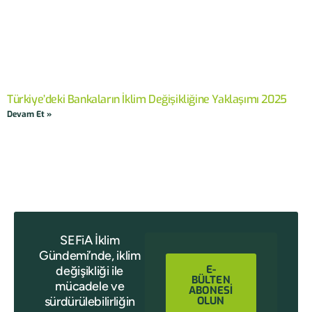
Türkiye’deki Bankaların İklim Değişikliğine Yaklaşımı 2025
Devam Et »
SEFiA İklim
Gündemi’nde, iklim
E-
değişikliği ile
BÜLTEN
mücadele ve
ABONESİ
sürdürülebilirliğin
OLUN