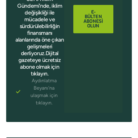
Gündemi’nde, iklim
E-
değişikliği ile
BÜLTEN
mücadele ve
ABONESİ
sürdürülebilirliğin
OLUN
finansmanı
alanlarında öne çıkan
gelişmeleri
derliyoruz.Dijital
gazeteye ücretsiz
abone olmak için
tıklayın.
Aydınlatma
Beyanı’na
ulaşmak için
tıklayın.