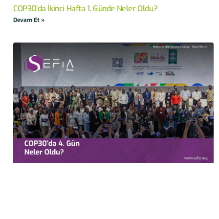
COP30’da İkinci Hafta 1. Günde Neler Oldu?
Devam Et »