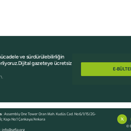
mücadele ve sürdürülebilirliğin
rliyoruz.Dijital gazeteye ücretsiz
E-BÜLTE
n.
s
: Assembly One Tower Oran Mah. Kudüs Cad. No:6/1/15/2G-
İç Kapı No:1 Çankaya/Ankara
© C
: info@sefia.org