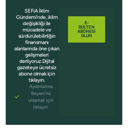
SEFiA İklim
Gündemi’nde, iklim
E-
değişikliği ile
BÜLTEN
mücadele ve
ABONESİ
sürdürülebilirliğin
OLUN
finansmanı
alanlarında öne çıkan
gelişmeleri
derliyoruz.Dijital
gazeteye ücretsiz
abone olmak için
tıklayın.
Aydınlatma
Beyanı’na
ulaşmak için
tıklayın.