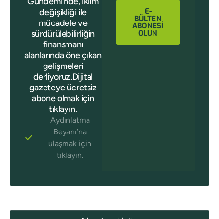
Gündemi’nde, iklim
E-
değişikliği ile
BÜLTEN
mücadele ve
ABONESİ
sürdürülebilirliğin
OLUN
finansmanı
alanlarında öne çıkan
gelişmeleri
derliyoruz.Dijital
gazeteye ücretsiz
abone olmak için
tıklayın.
Aydınlatma
Beyanı’na
ulaşmak için
tıklayın.