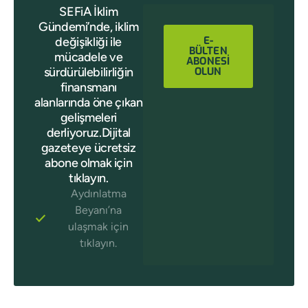
SEFiA İklim
Gündemi’nde, iklim
E-
değişikliği ile
BÜLTEN
mücadele ve
ABONESİ
sürdürülebilirliğin
OLUN
finansmanı
alanlarında öne çıkan
gelişmeleri
derliyoruz.Dijital
gazeteye ücretsiz
abone olmak için
tıklayın.
Aydınlatma
Beyanı’na
ulaşmak için
tıklayın.