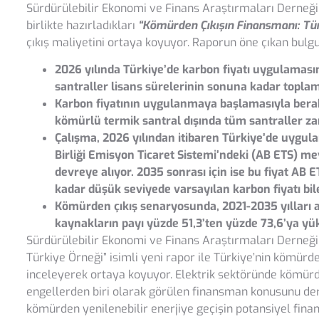
Sürdürülebilir Ekonomi ve Finans Araştırmaları Derneği
birlikte hazırladıkları
“Kömürden Çıkışın Finansmanı: Tü
çıkış maliyetini ortaya koyuyor. Raporun öne çıkan bulgu
2026 yılında Türkiye’de karbon fiyatı uygulamas
santraller lisans sürelerinin sonuna kadar toplam
Karbon fiyatının uygulanmaya başlamasıyla berabe
kömürlü termik santral dışında tüm santraller za
Çalışma, 2026 yılından itibaren Türkiye’de uygul
Birliği Emisyon Ticaret Sistemi’ndeki (AB ETS) me
devreye alıyor. 2035 sonrası için ise bu fiyat AB 
kadar düşük seviyede varsayılan karbon fiyatı bil
Kömürden çıkış senaryosunda, 2021-2035 yılları a
kaynakların payı yüzde 51,3’ten yüzde 73,6’ya yük
Sürdürülebilir Ekonomi ve Finans Araştırmaları Derneği
Türkiye Örneği” isimli yeni rapor ile Türkiye’nin kömürde
inceleyerek ortaya koyuyor. Elektrik sektöründe kömür
engellerden biri olarak görülen finansman konusunu de
kömürden yenilenebilir enerjiye geçişin potansiyel fina