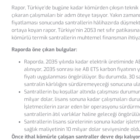
Rapor, Türkiye’de bugüne kadar kömürden çıkışın teknik 
çıkaran çalışmaları bir adım öteye taşıyor. Yakın zam
fiyatlaması sonucunda santrallerin hâlihazırda düşmekte
ortaya koyan rapor, Türkiye’nin 2053 net sıfır patikasın
kömürlü termik santrallerin muhtemel finansman ihtiyac
Raporda öne çıkan bulgular:
Raporda, 2035 yılında kadar elektrik üretiminde AB
alınıyor, 2035 sonrası ise AB ETS karbon fiyatının
fiyatı uygulanması öngörülüyor. Bu durumda, 30 san
santralin kârlılığını sürdüremeyeceği sonucuna ulaş
Santrallerin bu koşullar altında çalışması durumun
milyar dolar, lisans sonuna kadar çalışmaları dur
İşletmecilerin zarar eden bir operasyonu sürdür
santrallerin âtıl varlıklar haline geleceği öngörülü
Santrallerin lisans sürelerinin sonuna kadar işlet
sağlık maliyetinin 10 milyar dolar seviyesinde old
Önce ithal kömürle çalışan santraller devre dışı
kalıyo