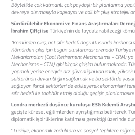
Böylelikle çok katmanlı, çok paydaşlı bir planlanma yapı
devreye alınmasıyla kapsayıcı ve adil bir çıkış stratejisi
Sürdürülebilir Ekonomi ve Finans Araştırmaları Derneg
İbrahim Çiftçi ise
Türkiye’nin de faydalanabileceği kömü
“Kömürden çıkış, net sıfır hedefi doğrultusunda karbonsu
Kömürden çıkış için bugün uluslararası arenada Türkiye’
Mekanizmaları (Coal Retirement Mechanisms – CRM) ya d
Mechanisms – CTM) gibi birçok girişim bulunmaktadır. Tü
yapmak yerine enerjide arz güvenliğini korumak, yüksek bo
sektörünün devamlılığını sağlamak ve bu sektörde yaşanaca
sağlayan ikincil sektörleri de etkileyerek ekonomisini te
sıfır hedefi ile taahhüt etmiş olduğu geçişin planlamasını 
Londra merkezli düşünce kuruluşu E3G Kıdemli Araştı
geçişte küresel eğilimlerden ayrıştığımızı belirterek, Tü
diplomatik işbirliklerine katılması gerektiği üzerinde du
“
Türkiye, ekonomik zorluklara ve sosyal tepkilere rağme