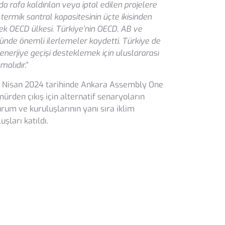
a rafa kaldırılan veya iptal edilen projelere
rmik santral kapasitesinin üçte ikisinden
tek OECD ülkesi. Türkiye’nin OECD, AB ve
nde önemli ilerlemeler kaydetti. Türkiye de
nerjiye geçişi desteklemek için uluslararası
malıdır.
”
5 Nisan 2024 tarihinde Ankara Assembly One
ürden çıkış için alternatif senaryoların
urum ve kuruluşlarının yanı sıra iklim
şları katıldı.