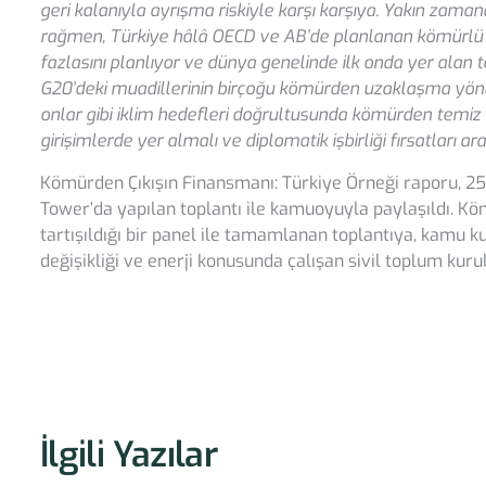
geri kalanıyla ayrışma riskiyle karşı karşıya. Yakın zamand
rağmen, Türkiye hâlâ OECD ve AB’de planlanan kömürlü te
fazlasını planlıyor ve dünya genelinde ilk onda yer alan 
G20’deki muadillerinin birçoğu kömürden uzaklaşma yönü
onlar gibi iklim hedefleri doğrultusunda kömürden temiz e
girişimlerde yer almalı ve diplomatik işbirliği fırsatları ara
Kömürden Çıkışın Finansmanı: Türkiye Örneği raporu, 2
Tower’da yapılan toplantı ile kamuoyuyla paylaşıldı. Köm
tartışıldığı bir panel ile tamamlanan toplantıya, kamu k
değişikliği ve enerji konusunda çalışan sivil toplum kurulu
İlgili Yazılar