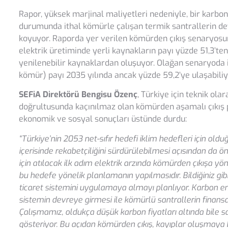
Rapor, yüksek marjinal maliyetleri nedeniyle, bir kar
durumunda ithal kömürle çalışan termik santrallerin de
koyuyor. Raporda yer verilen kömürden çıkış senaryosun
elektrik üretiminde yerli kaynakların payı yüzde 51,3’te
yenilenebilir kaynaklardan oluşuyor. Olağan senaryoda is
kömür) payı 2035 yılında ancak yüzde 59,2’ye ulaşabiliy
SEFiA Direktörü Bengisu Özenç
, Türkiye için teknik o
doğrultusunda kaçınılmaz olan kömürden aşamalı çıkış p
ekonomik ve sosyal sonuçları üstünde durdu:
“Türkiye’nin 2053 net-sıfır hedefi iklim hedefleri için old
içerisinde rekabetçiliğini sürdürülebilmesi açısından da ö
için atılacak ilk adım elektrik arzında kömürden çıkışa yö
bu hedefe yönelik planlamanın yapılmasıdır. Bildiğiniz gi
ticaret sistemini uygulamaya almayı planlıyor. Karbon e
sistemin devreye girmesi ile kömürlü santrallerin finansa
Çalışmamız, oldukça düşük karbon fiyatları altında bile s
gösteriyor. Bu açıdan kömürden çıkış, kayıplar oluşmay