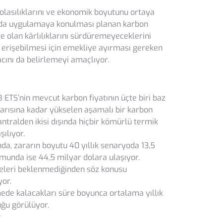
olasılıklarını ve ekonomik boyutunu ortaya
anda uygulamaya konulması planan karbon
 olan kârlılıklarını sürdüremeyeceklerini
a erişebilmesi için emekliye ayırması gereken
ını da belirlemeyi amaçlıyor.
 ETS’nin mevcut karbon fiyatının üçte biri baz
 yarısına kadar yükselen aşamalı bir karbon
tralden ikisi dışında hiçbir kömürlü termik
ılıyor.
da, zararın boyutu 40 yıllık senaryoda 13,5
umunda ise 44,5 milyar dolara ulaşıyor.
meleri beklenmediğinden söz konusu
yor.
mede kalacakları süre boyunca ortalama yıllık
uğu görülüyor.
r