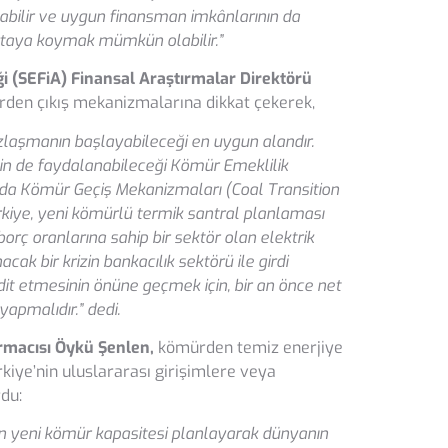
labilir ve uygun finansman imkânlarının da
 ortaya koymak mümkün olabilir.”
̆i (SEFiA) Finansal Araştırmalar Direktörü
rden çıkış mekanizmalarına dikkat çekerek,
zlaşmanın başlayabileceği en uygun alandır.
nin de faydalanabileceği Kömür Emeklilik
a Kömür Geçiş Mekanizmaları (Coal Transition
rkiye, yeni kömürlü termik santral planlaması
rç oranlarına sahip bir sektör olan elektrik
k bir krizin bankacılık sektörü ile girdi
hdit etmesinin önüne geçmek için, bir an önce net
yapmalıdır.” dedi.
rmacısı Öykü Şenlen,
kömürden temiz enerjiye
rkiye’nin uluslararası girişimlere veya
rdu:
n yeni kömür kapasitesi planlayarak dünyanın