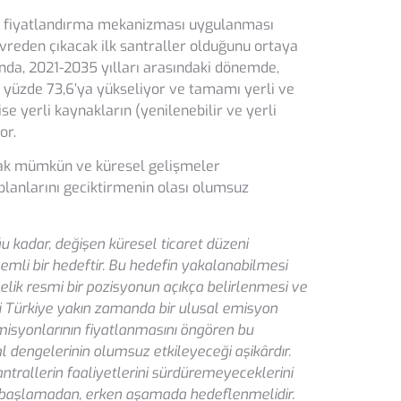
bon fiyatlandırma mekanizması uygulanması
vreden çıkacak ilk santraller olduğunu ortaya
da, 2021-2035 yılları arasındaki dönemde,
n yüzde 73,6’ya yükseliyor ve tamamı yerli ve
e yerli kaynakların (yenilenebilir ve yerli
or.
larak mümkün ve küresel gelişmeler
lanlarını geciktirmenin olası olumsuz
uğu kadar, değişen küresel ticaret düzeni
nemli bir hedeftir. Bu hedefin yakalanabilmesi
nelik resmi bir pozisyonun açıkça belirlenmesi ve
bi Türkiye yakın zamanda bir ulusal emisyon
misyonlarının fiyatlanmasını öngören bu
l dengelerinin olumsuz etkileyeceği aşikârdır.
antrallerin faaliyetlerini sürdüremeyeceklerini
a başlamadan, erken aşamada hedeflenmelidir.