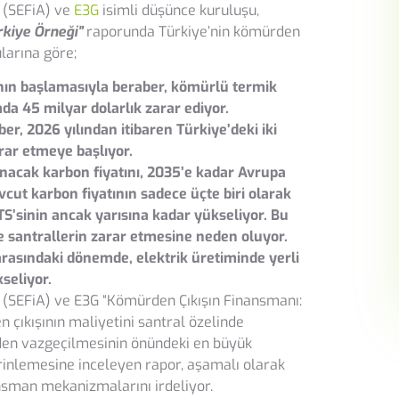
 (SEFiA) ve
E3G
isimli düşünce kuruluşu,
rkiye Örneği”
raporunda Türkiye’nin kömürden
larına göre;
ının başlamasıyla beraber, kömürlü termik
da 45 milyar dolarlık zarar ediyor.
r, 2026 yılından itibaren Türkiye’deki iki
rar etmeye başlıyor.
anacak karbon fiyatını, 2035’e kadar Avrupa
vcut karbon fiyatının sadece üçte biri olarak
ETS’sinin ancak yarısına kadar yükseliyor. Bu
e santrallerin zarar etmesine neden oluyor.
rasındaki dönemde, elektrik üretiminde yerli
seliyor.
 (SEFiA) ve E3G “Kömürden Çıkışın Finansmanı:
n çıkışının maliyetini santral özelinde
den vazgeçilmesinin önündeki en büyük
rinlemesine inceleyen rapor, aşamalı olarak
nsman mekanizmalarını irdeliyor.