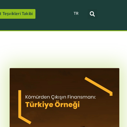
TR
t Teşvikleri Takibi