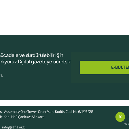
mücadele ve sürdürülebilirliğin
rliyoruz.Dijital gazeteye ücretsiz
E-BÜLTE
n.
s
: Assembly One Tower Oran Mah. Kudüs Cad. No:6/1/15/2G-
İç Kapı No:1 Çankaya/Ankara
© C
: info@sefia.org