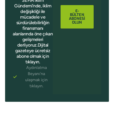
SEFiA İklim
Gündemi’nde, iklim
E-
değişikliği ile
BÜLTEN
mücadele ve
ABONESİ
sürdürülebilirliğin
OLUN
finansmanı
alanlarında öne çıkan
gelişmeleri
derliyoruz.Dijital
gazeteye ücretsiz
abone olmak için
tıklayın.
Aydınlatma
Beyanı’na
ulaşmak için
tıklayın.