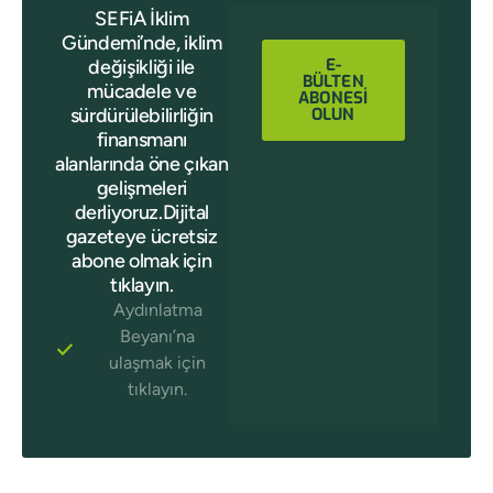
SEFiA İklim
Gündemi’nde, iklim
E-
değişikliği ile
BÜLTEN
mücadele ve
ABONESİ
sürdürülebilirliğin
OLUN
finansmanı
alanlarında öne çıkan
gelişmeleri
derliyoruz.Dijital
gazeteye ücretsiz
abone olmak için
tıklayın.
Aydınlatma
Beyanı’na
ulaşmak için
tıklayın.