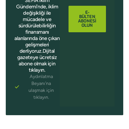
SEFiA İklim
Gündemi’nde, iklim
E-
değişikliği ile
BÜLTEN
mücadele ve
ABONESİ
sürdürülebilirliğin
OLUN
finansmanı
alanlarında öne çıkan
gelişmeleri
derliyoruz.Dijital
gazeteye ücretsiz
abone olmak için
tıklayın.
Aydınlatma
Beyanı’na
ulaşmak için
tıklayın.